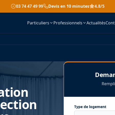
03 74 47 49 99
Devis en 10 minutes
4.8/5
Particuliers
Professionnels
Actualités
Cont
Demand
Rempli
ation
tection
Type de logement