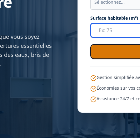
re
Sélectionnez...
Surface habitable (m²)
 que vous soyez
ertures essentielles
s des eaux, bris de
.
Gestion simplifiée a
Économies sur vos co
Assistance 24/7 et c